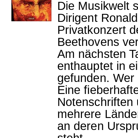
Die Musikwelt s
Dirigent Ronal
Privatkonzert d
Beethovens vers
Am nächsten T
enthauptet in 
gefunden. Wer 
Eine fieberhaft
Notenschriften 
mehrere Länder
an deren Urspr
steht...