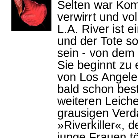
Selten war Kom
verwirrt und vo
L.A. River ist 
und der Tote so
sein - von dem 
Sie beginnt zu 
von Los Angeles
bald schon bes
weiteren Leich
grausigen Verd
»Riverkiller«, 
junge Frauen tö