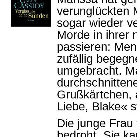
verunglückten
sogar wieder ve
Morde in ihre
passieren: Men
zufällig begegne
umgebracht. Ma
durchschnitten
Grußkärtchen, 
Liebe, Blake« s
Die junge Frau 
bedroht. Sie k