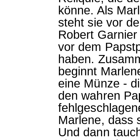
könne. Als Mar
steht sie vor d
Robert Garnier 
vor dem Papstpa
haben. Zusamm
beginnt Marlen
eine Münze - d
den wahren Pap
fehlgeschlagene
Marlene, dass s
Und dann tauch