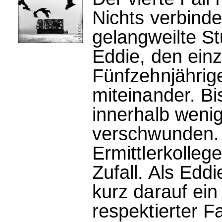
Nichts verbinde
gelangweilte St
Eddie, den einz
Fünfzehnjährig
miteinander. Bi
innerhalb weni
verschwunden. 
Ermittlerkolleg
Zufall. Als Edd
kurz darauf ein g
respektierter 