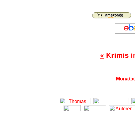
«
Krimis i
Monatsü