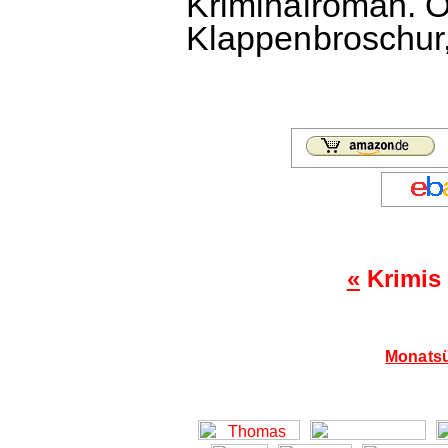
Kriminalroman. O
Klappenbroschur,
«
Krimis 
Monatsü