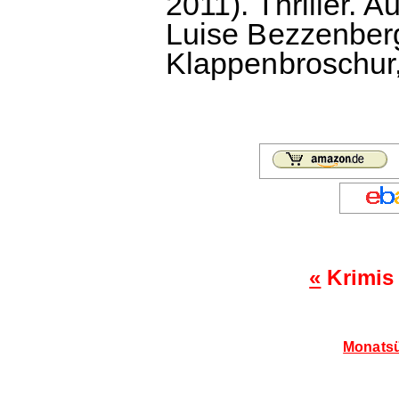
2011). Thriller. 
Luise Bezzenber
Klappenbroschur,
«
Krimis
Monatsü