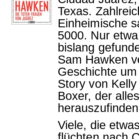
Texas. Zahlrei
Einheimische s
5000. Nur etwa
bislang gefunde
Sam Hawken ve
Geschichte um 
Story von Kelly
Boxer, der alle
herauszufinden.
Viele, die etw
flüchten nach C