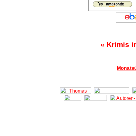
«
Krimis i
Monatsü