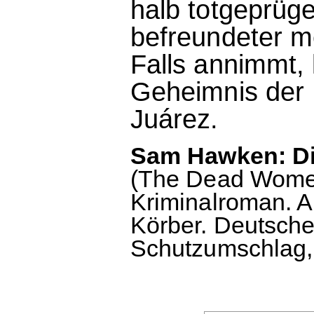
halb totgeprügel
befreundeter me
Falls annimmt,
Geheimnis der
Juárez.
Sam Hawken: Die
(The Dead Women
Kriminalroman. 
Körber. Deutsch
Schutzumschlag, 