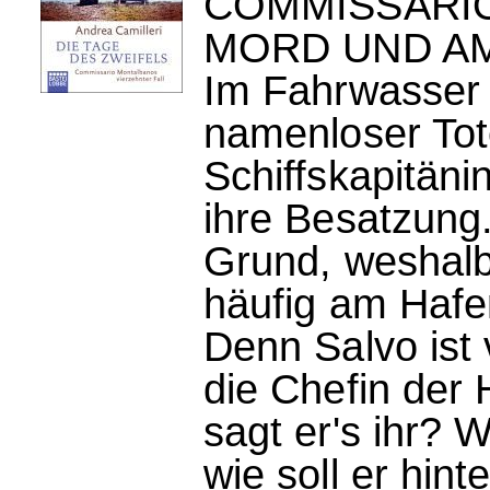
COMMISSARI
MORD UND A
Im Fahrwasser 
namenloser Tot
Schiffskapitäni
ihre Besatzung.
Grund, weshal
häufig am Hafen
Denn Salvo ist 
die Chefin der
sagt er's ihr? 
wie soll er hin