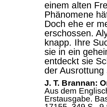
einem alten Fre
Phänomene hätt
Doch ehe er me
erschossen. Al
knapp. Ihre Su
sie in ein gehe
entdeckt sie Sc
der Ausrottung 
J. T. Brannan: 
Aus dem Englisc
Erstausgabe. Bas
17155, 349 S., 9