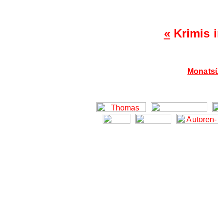
«
Krimis 
Monatsü