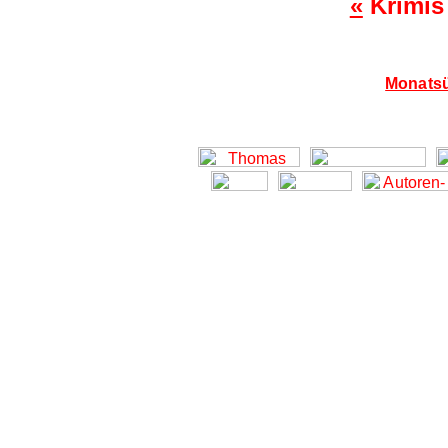
«
Krimis 
Monatsü