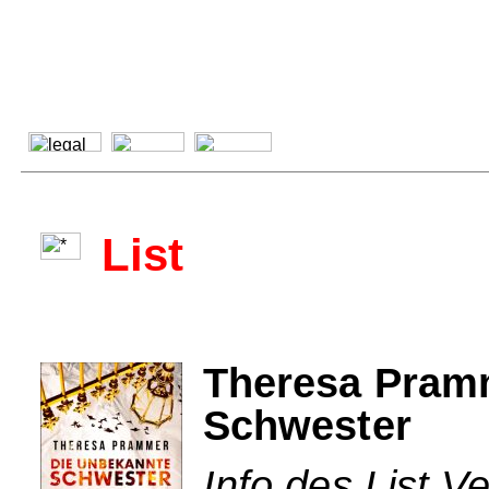
List
Theresa Pram
Schwester
Info des List Ve