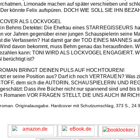
Durchatmen, Limonade machen auf später verschieben und sch
Der könnte Felix aufspüren. DOCH WIE SOLL SIE IHN BEZ
ERCOVER ALS LOCKVOGEL
Weg in Behms Detektei: Die Ehefrau eines STARREGISSEURS 
vor Jahren gegenüber einer jungen Schauspielerin seine Mac
e Verfasserin? Hat damit gar der TOD EINES MANNES auf e
e Wind davon bekommt, muss Behm genau das herausfinden. Wie
cht bezahlen kann: TONI WIRD ALS LOCKVOGEL ENGAGIERT. We
erüchtigt ist?
ROMAN BRINGT DEINEN PULS AUF HOCHTOUREN!
r nutzt er seine Position aus? Darf ich noch VERTRAUEN? Wa
ER STOFF, dem sich die AUTORIN, SCHAUSPIELERIN UND 
geschätzt: Dass ihre Bücher nicht nur spannend sind und bis ti
n ihren Romanen VOR FRAGEN STELLT, DIE UNS AUCH IM 
roman. Originalausgabe. Hardcover mit Schutzumschlag, 373 S., 24.9