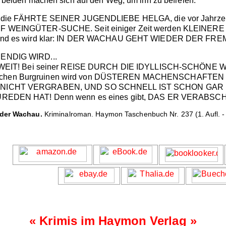
iden machen sich auf den Weg, um ihn zu befreien.
 auf die FÄHRTE SEINER JUGENDLIEBE HELGA, die vor Jahrzen
 WEINGÜTER-SUCHE. Seit einiger Zeit werden KLEIN
nd es wird klar: IN DER WACHAU GEHT WIEDER DER FR
NDIG WIRD...
IT! Bei seiner REISE DURCH DIE IDYLLISCH-SCHÖNE WACHA
tischen Burgruinen wird von DÜSTEREN MACHENSCHAFTEN ü
CHT VERGRABEN, UND SO SCHNELL IST SCHON GAR NICH
DEN HAT! Denn wenn es eines gibt, DAS ER VERABSCHE
 der Wachau.
Kriminalroman. Haymon Taschenbuch Nr. 237 (1. Aufl. - S
«
Krimis im Haymon Verlag
»