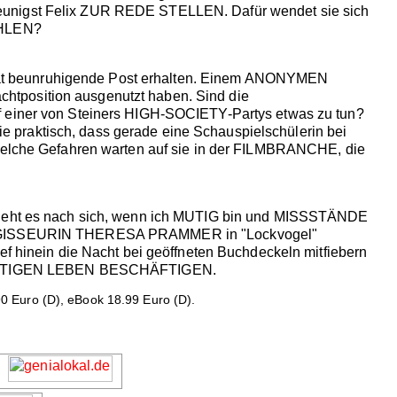
leunigst Felix ZUR REDE STELLEN. Dafür wendet sie sich
AHLEN?
hat beunruhigende Post erhalten. Einem ANONYMEN
htposition ausgenutzt haben. Sind die
iner von Steiners HIGH-SOCIETY-Partys etwas zu tun?
 praktisch, dass gerade eine Schauspielschülerin bei
lche Gefahren warten auf sie in der FILMBRANCHE, die
s zieht es nach sich, wenn ich MUTIG bin und MISSSTÄNDE
REGISSEURIN THERESA PRAMMER in "Lockvogel"
ef hinein die Nacht bei geöffneten Buchdeckeln mitfiebern
RICHTIGEN LEBEN BESCHÄFTIGEN.
0 Euro (D), eBook 18.99 Euro (D).