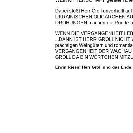
WEINRITTERSCHAFT geraten! Die be
Dabei stößt Herr Groll unverhofft
UKRAINISCHEN OLIGARCHEN AUF
DROHUNGEN machen die Runde u
WENN DIE VERGANGENHEIT LEBE
...DANN IST HERR GROLL NICHT WE
prächtigen Weingütern und roman
VERGANGENHEIT DER WACHAU NI
GROLL DA EIN WÖRTCHEN MITZURE
Erwin Riess: Herr Groll und das Ende