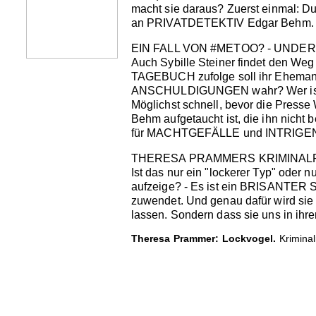
macht sie daraus? Zuerst einmal: 
an PRIVATDETEKTIV Edgar Behm. 
EIN FALL VON #METOO? - UND
Auch Sybille Steiner findet den 
TAGEBUCH zufolge soll ihr Ehemann 
ANSCHULDIGUNGEN wahr? Wer ist di
Möglichst schnell, bevor die Press
Behm aufgetaucht ist, die ihn ni
für MACHTGEFÄLLE und INTRIGEN b
THERESA PRAMMERS KRIMINAL
Ist das nur ein "lockerer Typ" ode
aufzeige? - Es ist ein BRISANT
zuwendet. Und genau dafür wird sie 
lassen. Sondern dass sie uns i
Theresa Prammer: Lockvogel.
Kriminal