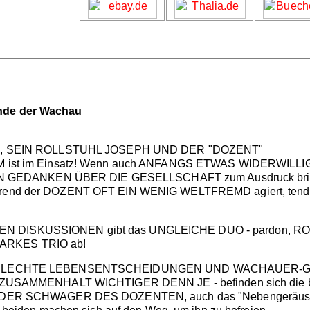
Ende der Wachau
, SEIN ROLLSTUHL JOSEPH UND DER "DOZENT"
im Einsatz! Wenn auch ANFANGS ETWAS WIDERWILLIG. Denn
GEDANKEN ÜBER DIE GESELLSCHAFT zum Ausdruck bringt...
! Während der DOZENT OFT EIN WENIG WELTFREMD agiert, 
EN DISKUSSIONEN gibt das UNGLEICHE DUO - pardon, ROLLS
TARKES TRIO ab!
HLECHTE LEBENSENTSCHEIDUNGEN UND WACHAUER-G
e ist ZUSAMMENHALT WICHTIGER DENN JE - befinden sich di
hau: DER SCHWAGER DES DOZENTEN, auch das "Nebengeräus