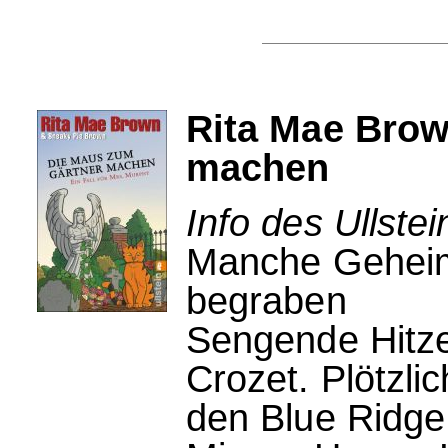
Rita Mae Brow
machen
Info des Ullstei
Manche Geheimn
begraben
Sengende Hitze
Crozet. Plötzli
den Blue Ridg