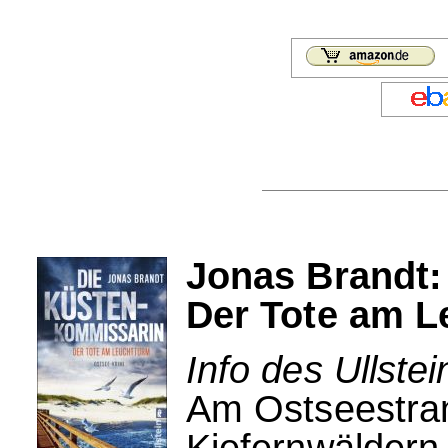
Jonas Brandt:
Der Tote am L
Info des Ullstei
Am Ostseestra
Kiefernwäldern 