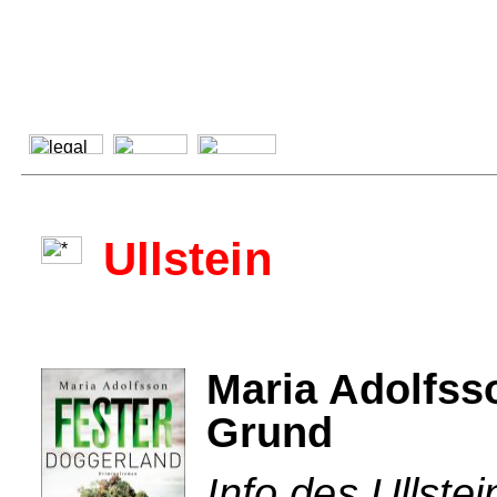
Ullstein
Maria Adolfss
Grund
Info des Ullstei