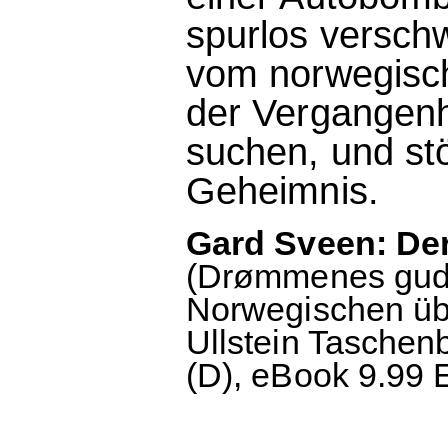
spurlos versc
vom norwegisch
der Vergangenh
suchen, und stö
Geheimnis.
Gard Sveen: De
(Drømmenes gud,
Norwegischen übe
Ullstein Taschen
(D), eBook 9.99 