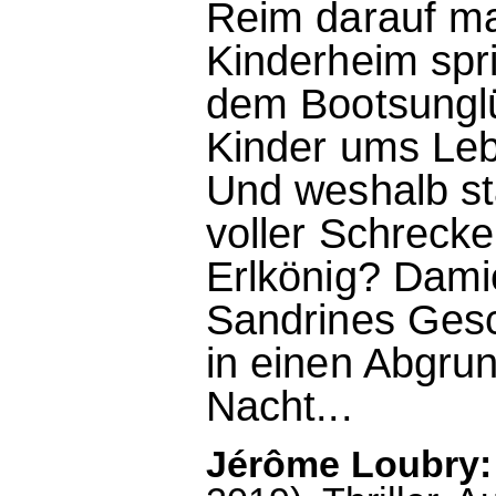
Reim darauf m
Kinderheim spr
dem Bootsunglü
Kinder ums Le
Und weshalb st
voller Schreck
Erlkönig? Damie
Sandrines Gesch
in einen Abgrun
Nacht...
Jérôme Loubry: 