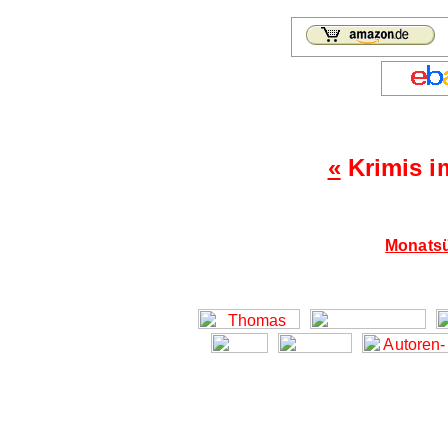
«
Krimis i
Monatsü