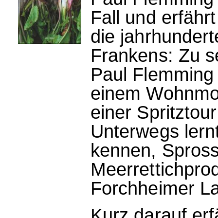
Fall und erfähr
die jahrhundert
Frankens: Zu s
Paul Flemming 
einem Wohnmobi
einer Spritztou
Unterwegs lern
kennen, Spross
Meerrettichpr
Forchheimer L
Kurz darauf er