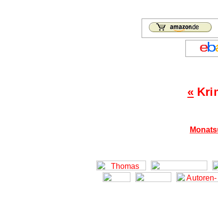
«
Kri
Monats