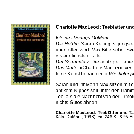
Charlotte MacLeod: Teeblätter u
Info des Verlags DuMont:
Die Heldin
: Sarah Kelling ist jüngs
übertroffen wird. Max Bittersohn, zw
erstaunlichsten Fälle.
Der Schauplatz
: Die achtziger Jahre
Das Motto
: »Charlotte MacLeod verfe
feine Kunst betrachten.«
Westfalenp
Sarah und ihr Mann Max sitzen mit 
antikem Nippes soll unter den Hamm
Tee, als die Nachricht von der Ermo
nichts Gutes ahnen.
Charlotte MacLeod: Teeblätter und T
Köln: DuMont, 1998), ca. 246 S., 8.95 Eu