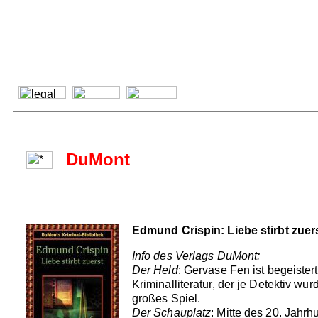
DuMont
Edmund Crispin: Liebe stirbt zuer
Info des Verlags DuMont:
Der Held
: Gervase Fen ist begeistert
Kriminalliteratur, der je Detektiv wu
großes Spiel.
Der Schauplatz
: Mitte des 20. Jahrhu