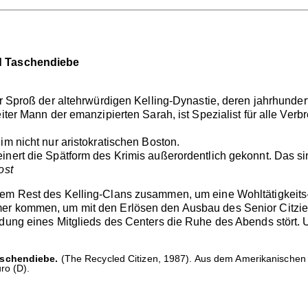
nd Taschendiebe
ter Sproß der altehrwürdigen Kelling-Dynastie, deren jahrhunde
eiter Mann der emanzipierten Sarah, ist Spezialist für alle Ve
 im nicht nur aristokratischen Boston.
inert die Spätform des Krimis außerordentlich gekonnt. Das si
ost
dem Rest des Kelling-Clans zusammen, um eine Wohltätigkeit
er kommen, um mit den Erlösen den Ausbau des Senior Citzien
rdung eines Mitglieds des Centers die Ruhe des Abends stört. U
aschendiebe.
(The Recycled Citizen, 1987). Aus dem Amerikanischen v
ro (D).