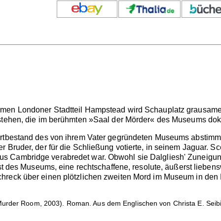
hmen Londoner Stadtteil Hampstead wird Schauplatz grausam
 stehen, die im berühmten »Saal der Mörder« des Museums dok
rtbestand des von ihrem Vater gegründeten Museums abstimmen.
r Bruder, der für die Schließung votierte, in seinem Jaguar. S
Cambridge verabredet war. Obwohl sie Dalgliesh' Zuneigung er
ist des Museums, eine rechtschaffene, resolute, äußerst lieben
hreck über einen plötzlichen zweiten Mord im Museum in den K
urder Room, 2003). Roman. Aus dem Englischen von Christa E. Seib
.