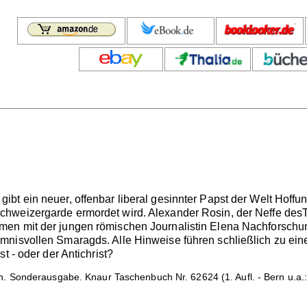
bt ein neuer, offenbar liberal gesinnter Papst der Welt Hoffu
weizergarde ermordet wird. Alexander Rosin, der Neffe desToten
en mit der jungen römischen Journalistin Elena Nachforschung
nisvollen Smaragds. Alle Hinweise führen schließlich zu einer
t - oder der Antichrist?
 Sonderausgabe. Knaur Taschenbuch Nr. 62624 (1. Aufl. - Bern u.a.: 