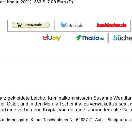
en: Knaur, 2001), 333 S. 7.00 Euro (D).
rz gekleidete Leiche. Kriminalkommissarin Susanne Wendland s
chof Oster, und in den Mordfall scheint alles verwickelt zu sei
uf eine verborgene Krypta, von der eine jahrhundertealte Gefa
nderausgabe. Knaur Taschenbuch Nr. 62627 (1. Aufl. - Stuttgart u.a.: