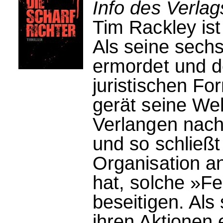
Info des Verla
Tim Rackley is
Als seine sechs
ermordet und d
juristischen Fo
gerät seine We
Verlangen nach
und so schließt
Organisation an
hat, solche »F
beseitigen. Als 
ihren Aktionen 