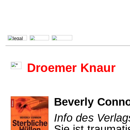
Droemer Knaur
Beverly Conno
Info des Verla
Sie ist traumat