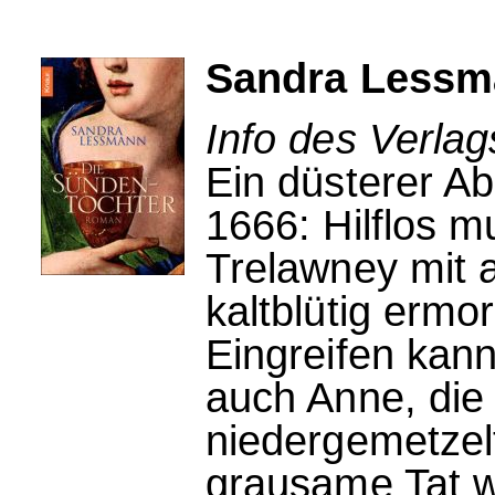
Sandra Lessm
Info des Verla
Ein düsterer A
1666: Hilflos m
Trelawney mit
kaltblütig ermo
Eingreifen kan
auch Anne, die
niedergemetzelt
grausame Tat w