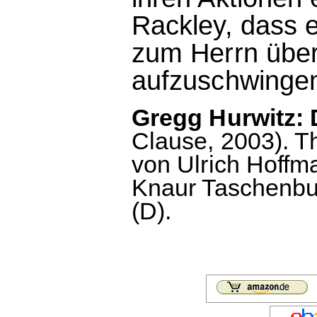
Rackley, dass e
zum Herrn übe
aufzuschwingen
Gregg Hurwitz: D
Clause, 2003). T
von Ulrich Hoffm
Knaur Taschenbuc
(D).