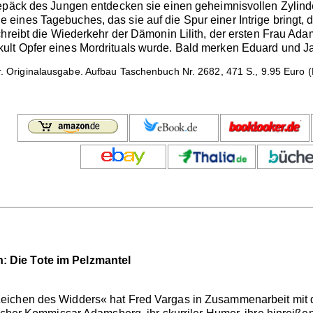
epäck des Jungen entdecken sie einen geheimnisvollen Zylinder
eines Tagebuches, das sie auf die Spur einer Intrige bringt,
chreibt die Wiederkehr der Dämonin Lilith, der ersten Frau Ada
lt Opfer eines Mordrituals wurde. Bald merken Eduard und Jan
r. Originalausgabe. Aufbau Taschenbuch Nr. 2682, 471 S., 9.95 Euro (
 Die Tote im Pelzmantel
chen des Widders« hat Fred Vargas in Zusammenarbeit mit dem 