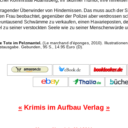
licher Kommissar Adamsberg, ihr skurriler Humor, ihre hinreiße
agender Überwinder von Hindernissen. Das muss auch der Stadt
n Frau beobachtet, gegenüber der Polizei aber verdrossen schw
 neuntausend Schwämme zu verkaufen, einen Havarieposten, den
l zu seiner verstockten Seele wie zu seiner Menschenwürde un
 Tote im Pelzmantel.
(Le marchand d'éponges, 2010). Illustration
stausgabe. Gebunden, 95 S., 14.95 Euro (D).
«
Krimis im Aufbau Verlag
»