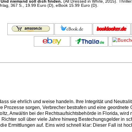
 Und niemand soll dich finden.
(All Dressed in White, 2015). Thril
ag, 367 S., 19.99 Euro (D), eBook 15.99 Euro (D).
ass sie ehrlich und weise handeln. Ihre Integrität und Neutra
aire Prozesse sorgen, Verbrecher bestrafen und eine geordnete 
ltz, Anwältin bei der Rechtsaufsichtsbehörde in Florida, wird m
Ein Richter soll über viele Jahre hinweg Bestechungsgelder in
ie Ermittlungen auf. Eins wird schnell klar: Dieser Fall ist hoc