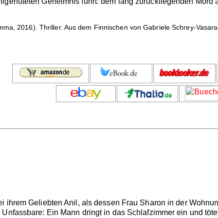
lgehüteten Geheimnis führt: dem lang zurückliegenden Mord an 
ma, 2016). Thriller. Aus dem Finnischen von Gabriele Schrey-Vasara
i ihrem Geliebten Anil, als dessen Frau Sharon in der Wohnun
 Unfassbare: Ein Mann dringt in das Schlafzimmer ein und tötet