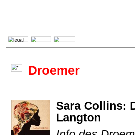
Droemer
Sara Collins:
Langton
Info des Droem