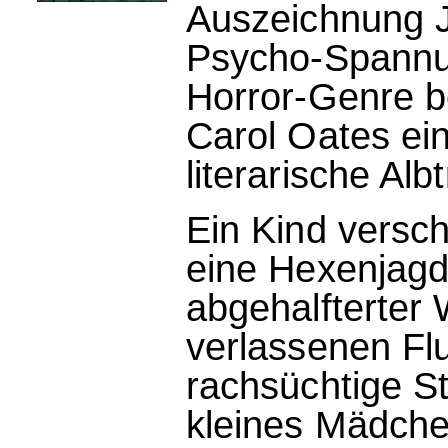
Auszeichnung J
Psycho-Spannu
Horror-Genre b
Carol Oates eine
literarische Al
Ein Kind versc
eine Hexenjagd 
abgehalfterter 
verlassenen Fl
rachsüchtige St
kleines Mädchen