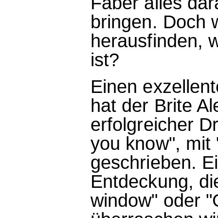
Faber alles dar
bringen. Doch w
herausfinden, 
ist?
Einen exzellent
hat der Brite A
erfolgreicher D
you know", mit
geschrieben. Ein
Entdeckung, di
window" oder "G