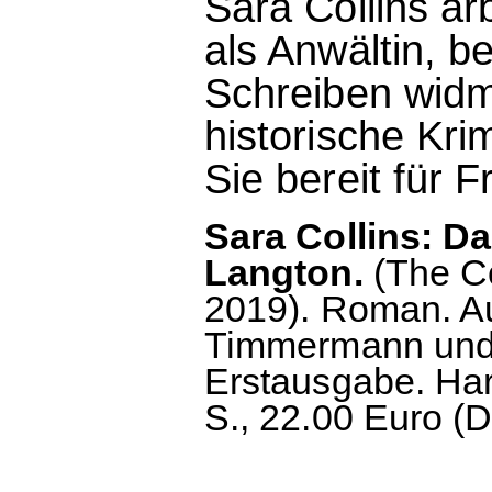
Sara Collins ar
als Anwältin, b
Schreiben widm
historische Kri
Sie bereit für 
Sara Collins: D
Langton.
(The Co
2019). Roman. A
Timmermann und 
Erstausgabe. Ha
S., 22.00 Euro (D