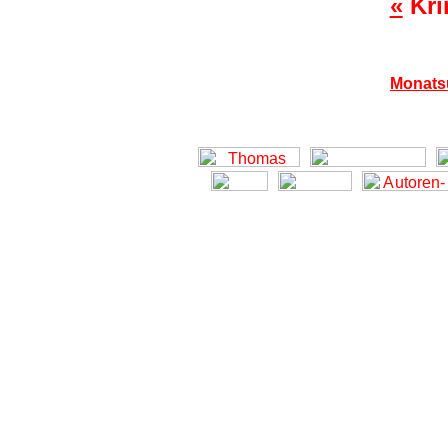
«
Kri
Monats