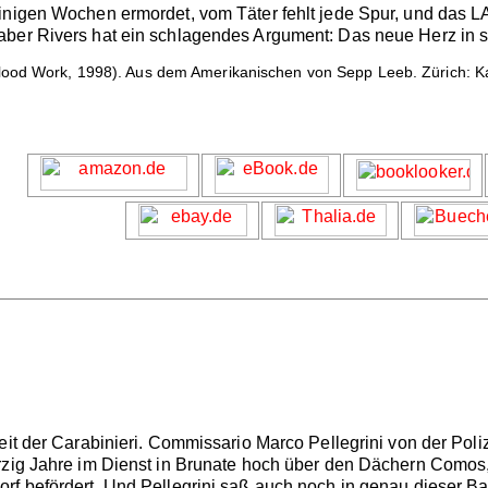
inigen Wochen ermordet, vom Täter fehlt jede Spur, und das LA
ber Rivers hat ein schlagendes Argument: Das neue Herz in sei
ood Work, 1998). Aus dem Amerikanischen von Sepp Leeb. Zürich: Ka
eit der Carabinieri. Commissario Marco Pellegrini von der Polizi
rzig Jahre im Dienst in Brunate hoch über den Dächern Comos, 
rf befördert. Und Pellegrini saß auch noch in genau dieser Ba