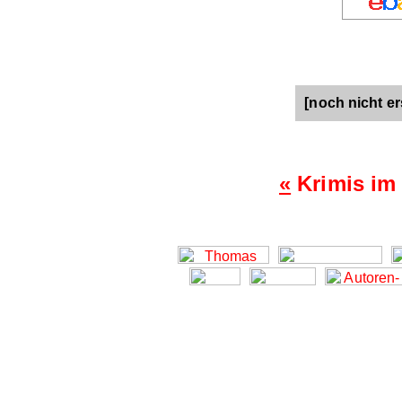
[noch nicht er
«
Krimis im