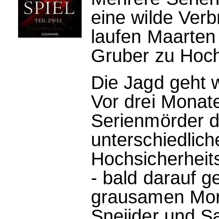
eine wilde Verb
laufen Maarten
Gruber zu Hoch
Die Jagd geht w
Vor drei Monate
Serienmörder d
unterschiedlich
Hochsicherhei
- bald darauf g
grausamen Mord
Sneijder und S