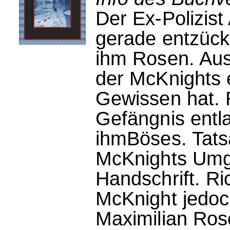
Der Ex-Polizist
gerade entzück
ihm Rosen. Aus
der McKnights 
Gewissen hat. 
Gefängnis entl
ihmBöses. Tats
McKnights Umg
Handschrift. Ri
McKnight jedoch
Maximilian Ros