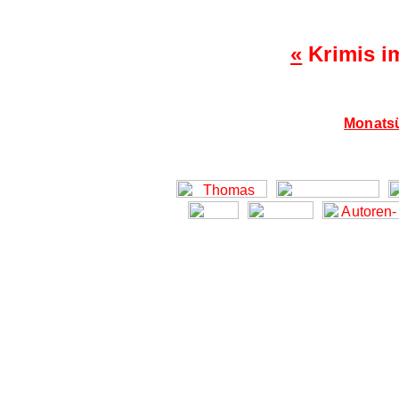
«
Krimis i
Monatsü