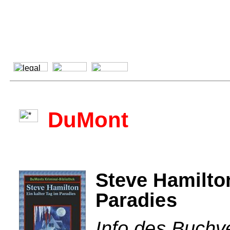
DuMont
Steve Hamilton
Paradies
Info des Buchv