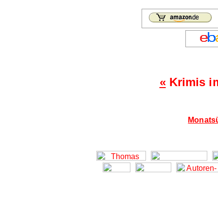
«
Krimis i
Monatsü