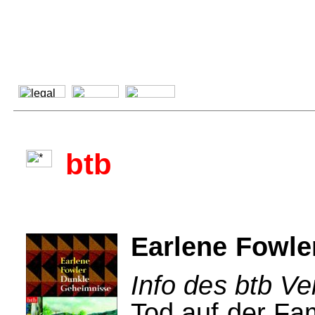
btb
Earlene Fowle
Info des btb Ve
Tod auf der Fam