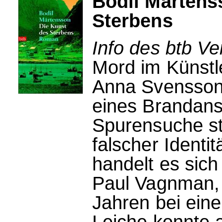
Bodil Mårtens
Sterbens
Info des btb Ve
Mord im Künstl
Anna Svensson
eines Brandans
Spurensuche ste
falscher Identit
handelt es sic
Paul Vagnman, 
Jahren bei ein
Leiche konnte 