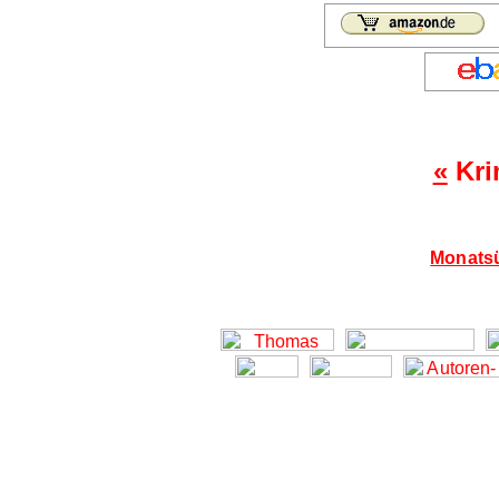
«
Kri
Monatsü