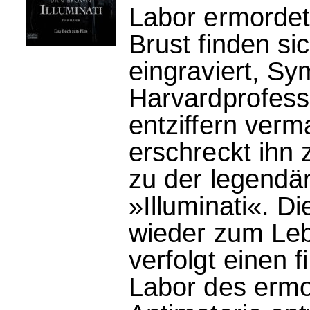
Labor ermordet
Brust finden s
eingraviert, Sy
Harvardprofess
entziffern verm
erschreckt ihn 
zu der legendä
»Illuminati«. D
wieder zum Leb
verfolgt einen 
Labor des ermo