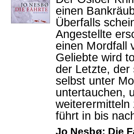
einen Bankräub
Überfalls schei
Angestellte ers
einen Mordfall 
Geliebte wird t
der Letzte, der
selbst unter M
untertauchen, 
weiterermitteln
führt in bis na
Jo Nesbø: Die F