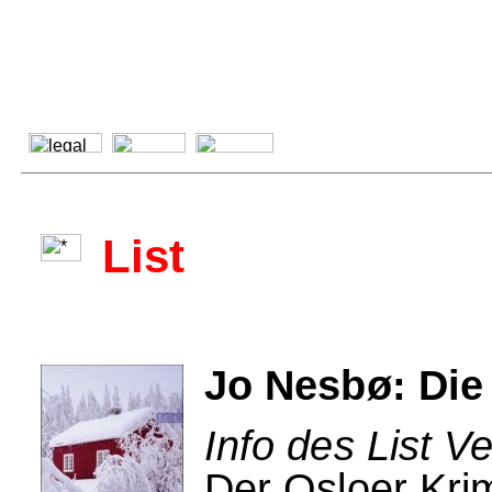
List
Jo Nesbø: Die
Info des List Ve
Der Osloer Kri