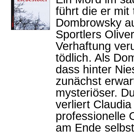
führt die er mi
Dombrowsky auf
Sportlers Olive
Verhaftung veru
tödlich. Als D
dass hinter Nie
zunächst erwart
mysteriöser. Du
verliert Claud
professionelle O
am Ende selbst