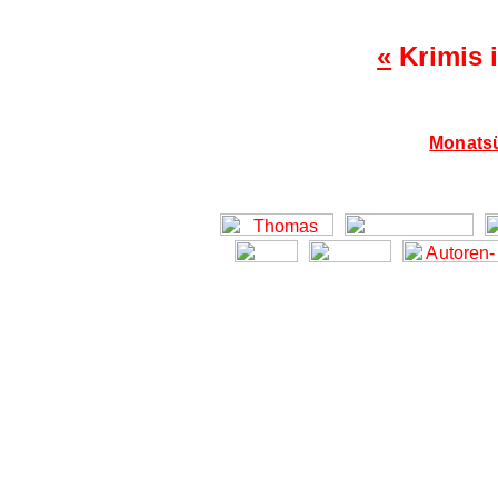
«
Krimis 
Monatsü