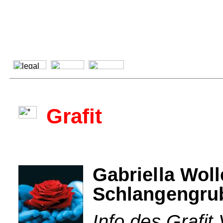
Grafit
Gabriella Wol
Schlangengru
Info des Grafit 