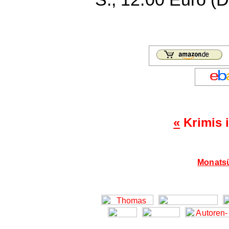
«
Krimis 
Monatsü