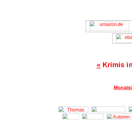
«
Krimis i
Monatsü