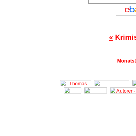
«
Krimi
Monatsü