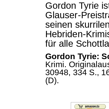
Gordon Tyrie i
Glauser-Preist
seinen skurril
Hebriden-Krimis
für alle Schottl
Gordon Tyrie: S
Krimi. Originala
30948, 334 S., 1
(D).