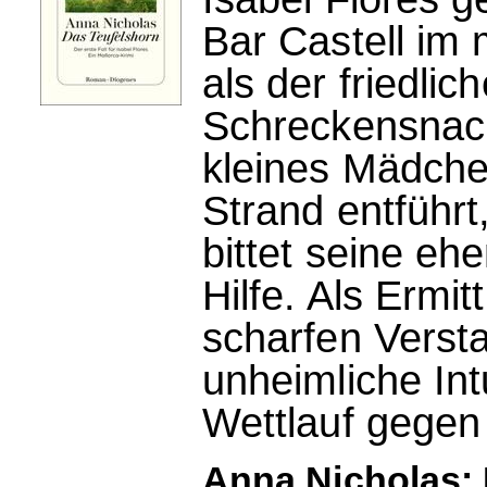
Bar Castell im 
als der friedli
Schreckensnachr
kleines Mädche
Strand entführt
bittet seine eh
Hilfe. Als Ermit
scharfen Verst
unheimliche Int
Wettlauf gegen 
Anna Nicholas: 