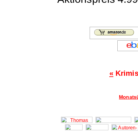
«
Krimis
Monatsü