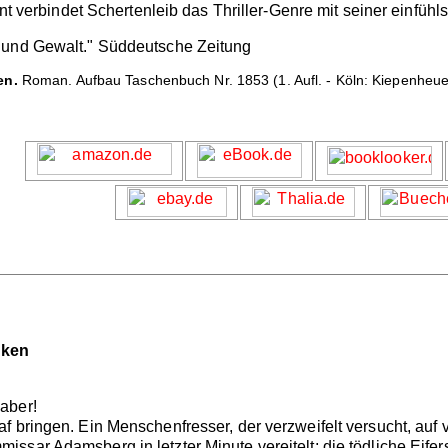
onnt verbindet Schertenleib das Thriller-Genre mit seiner einf
 und Gewalt." Süddeutsche Zeitung
en.
Roman. Aufbau Taschenbuch Nr. 1853 (1. Aufl. - Köln: Kiepenheuer
nken
aber!
f bringen. Ein Menschenfresser, der verzweifelt versucht, auf
ssar Adamsberg in letzter Minute vereitelt; die tödliche Eife