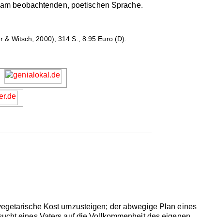
ühlsam beobachtenden, poetischen Sprache.
 & Witsch, 2000), 314 S., 8.95 Euro (D).
 vegetarische Kost umzusteigen; der abwegige Plan eines
rsucht eines Vaters auf die Vollkommenheit des eigenen