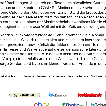
e Vorahnungen. Als durch das Tosen des nächtlichen Sturms d
onathan und die anderen Gäste Sir Mortimers unversehens ein
eine Opfer fordert. Getrieben vom zarten Band der Liebe, das
n Grund seiner Seele erschüttert von den tödlichen Anschläge
ntpuppt sich hinter der Maske scheinbar wahlloser Morde ein g
ss, beginnt ein atemloser Wettlauf mit der Zeit, um die wenige
ckendes Stück wiederentdeckter Schauerromantik, ein Roman, 
spielt, die Wirklichkeit poetisiert und mit seinem Interesse a
n provoziert - unwillkürlich die Bilder eines Johann Heinric
kte Hinweise und Winkelzüge auf die zeitgenössische Literatur 
lten Sommer des Jahres 1816 denken lässt, der das Stammpers
 Vampir, die ebenfalls aus einem Wettbewerb - hier im Geiste
orge Gordon Lord Byron, im kleinen Kreis der Freunde in der 
hrt die Nacht.
Roman. Herausgegeben und bearbeitet von Michael Sc