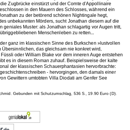
ie Zugbrücke einstürzt und der Comte d'Appollinaire
geschlossen in den Mauern des Schlosses, während ein
 Jonathan zu der betörend schönen Nightingale hegt,
n des unbekannten Mörders, sucht Jonathan diesem auf die
eniales Muster: als Jonathan schlagartig vor Augen tritt,
n, übriggebliebenen Menschenleben zu retten...
der ganz im klassischen Sinne des Burkschen »lustvollen
m Übersinnlichen, das gleichsam nie konkret wird,
h Füssli oder William Blake vor dem inneren Auge entstehen
gibt es in diesem Roman zuhauf. Beispielsweise der kalte
onal der klassischen Schauerphantasien hervorbrachte:
rgeschichtenschreiben - hervorgingen, den damals einer
von Gewittern umtobten Villa Diodati am Genfer See
hmid. Gebunden mit Schutzumschlag, 536 S., 19.90 Euro (D).