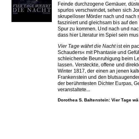
Feinde durchzogene Gemäuer, düster
spurlos verschwindet, sehen sich J
skrupelloser Mörder nach und nach s
fasziniert und gleichsam bis auf de
Spur zu kommen. Und nach und nach e
dass hier Literatur im Spiel sein mu
Vier Tage währt die Nacht
ist ein pa
Schauders« mit Phantasie und Gefühl 
schleichende Beunruhigung beim Lese
lassen. Versteckte, offene und dire
Winter 1817, der einen an jenen ka
Frankenstein und den blutsaugenden
der berühmtesten Dichter Eurpas, Ge
veranstaltete...
Dorothea S. Baltenstein: Vier Tage wä