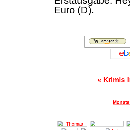
Erstausgabe. He
Euro (D).
«
Krimis 
Monatsü