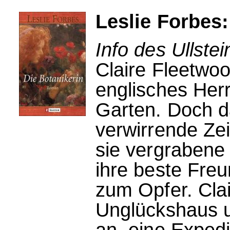
Leslie Forbes:
Info des Ullstei
Claire Fleetwoo
englisches Her
Garten. Doch da
verwirrende Zei
sie vergrabene
ihre beste Fre
zum Opfer. Clai
Unglückshaus u
an, eine Expedi