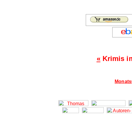
«
Krimis i
Monatsü