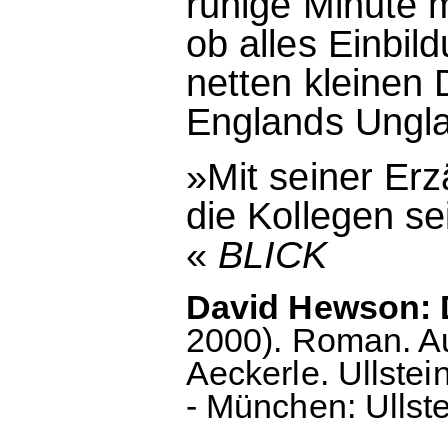
ruhige Minute 
ob alles Einbil
netten kleinen
Englands Ungla
»Mit seiner Erz
die Kollegen se
«
BLICK
David Hewson: 
2000). Roman. A
Aeckerle. Ullstei
- München: Ullste