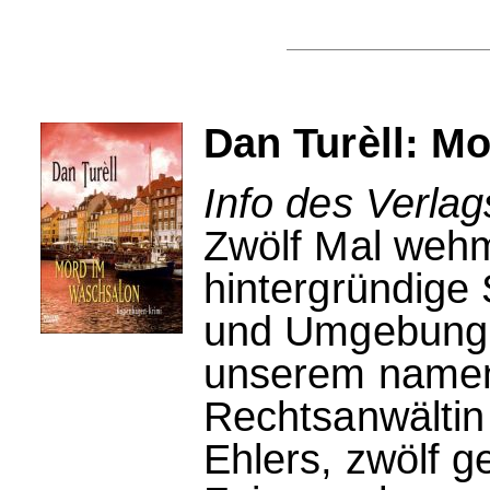
Dan Turèll: M
Info des Verlag
Zwölf Mal wehm
hintergründig
und Umgebung -
unserem namenl
Rechtsanwältin
Ehlers, zwölf g