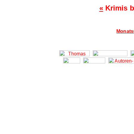
«
Krimis b
Monatsü