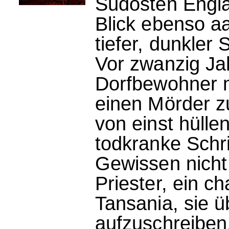
Südosten Engla
Blick ebenso aa
tiefer, dunkler
Vor zwanzig Ja
Dorfbewohner 
einen Mörder z
von einst hülle
todkranke Schri
Gewissen nicht
Priester, ein c
Tansania, sie ü
aufzuschreiben