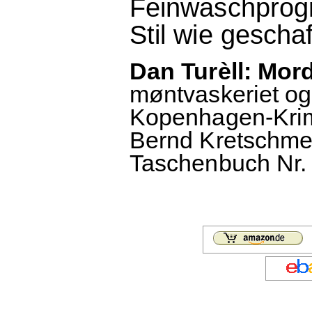
Feinwaschprogr
Stil wie gescha
Dan Turèll: Mor
møntvaskeriet og 
Kopenhagen-Krim
Bernd Kretschmer
Taschenbuch Nr. 