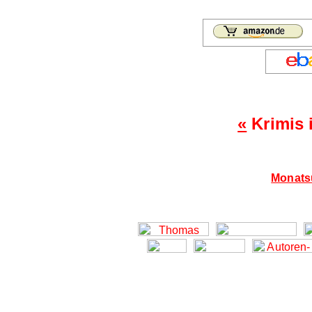
«
Krimis 
Monatsü