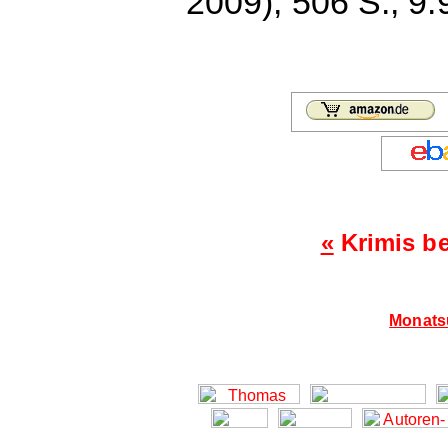
2009), 506 S., 9.
«
Krimis b
Monatsü