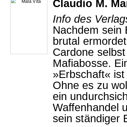
Claudio M. Man
Info des Verla
Nachdem sein B
brutal ermorde
Cardone selbst 
Mafiabosse. Ei
»Erbschaft« ist 
Ohne es zu woll
ein undurchsic
Waffenhandel u
sein ständiger B