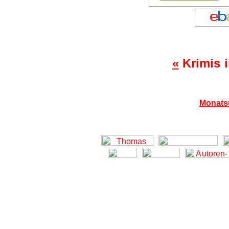
«
Krimis 
Monatsü