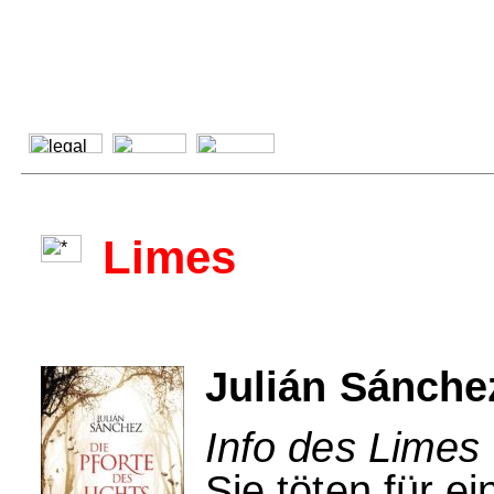
Limes
Julián Sánchez
Info des Limes 
Sie töten für e