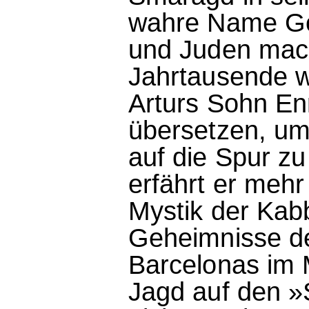
wahre Name Got
und Juden mach
Jahrtausende 
Arturs Sohn Enr
übersetzen, um
auf die Spur z
erfährt er meh
Mystik der Kabb
Geheimnisse de
Barcelonas im M
Jagd auf den »