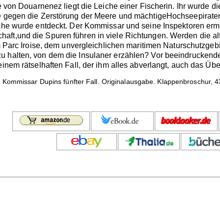
e von Douarnenez liegt die Leiche einer Fischerin. Ihr wurde di
te gegen die Zerstörung der Meere und mächtigeHochseepiraten
iche wurde entdeckt. Der Kommissar und seine Inspektoren er
aft,und die Spuren führen in viele Richtungen. Werden die a
 im Parc Iroise, dem unvergleichlichen maritimen Naturschutzg
u halten, von dem die Insulaner erzählen? Vor beeindruckend
einem rätselhaften Fall, der ihm alles abverlangt, auch das Ü
.
Kommissar Dupins fünfter Fall. Originalausgabe. Klappenbroschur, 43