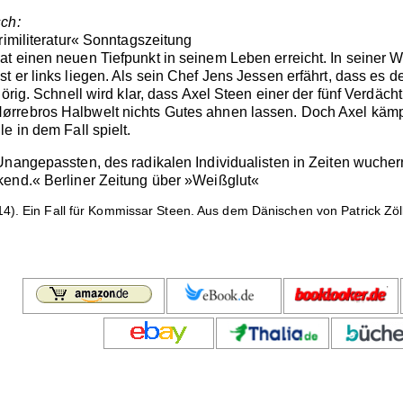
sch:
rimiliteratur« Sonntagszeitung
at einen neuen Tiefpunkt in seinem Leben erreicht. In seiner
 er links liegen. Als sein Chef Jens Jessen erfährt, dass es d
hörig. Schnell wird klar, dass Axel Steen einer der fünf Verdäc
rrebros Halbwelt nichts Gutes ahnen lassen. Doch Axel kämpf
e in dem Fall spielt.
nangepassten, des radikalen Individualisten in Zeiten wuchernd
kend.« Berliner Zeitung über »Weißglut«
4). Ein Fall für Kommissar Steen. Aus dem Dänischen von Patrick Zöl