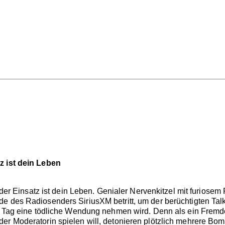
z ist dein Leben
d der Einsatz ist dein Leben. Genialer Nervenkitzel mit furiosem 
e des Radiosenders SiriusXM betritt, um der berüchtigten Tal
in Tag eine tödliche Wendung nehmen wird. Denn als ein Frem
er Moderatorin spielen will, detonieren plötzlich mehrere Bom