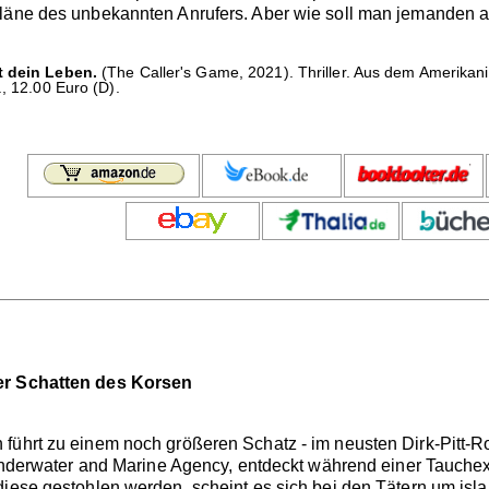
läne des unbekannten Anrufers. Aber wie soll man jemanden auf
t dein Leben.
(The Caller's Game, 2021). Thriller. Aus dem Amerikan
., 12.00 Euro (D).
Der Schatten des Korsen
 führt zu einem noch größeren Schatz - im neusten Dirk-Pitt-
l Underwater and Marine Agency, entdeckt während einer Tauche
iese gestohlen werden, scheint es sich bei den Tätern um islam