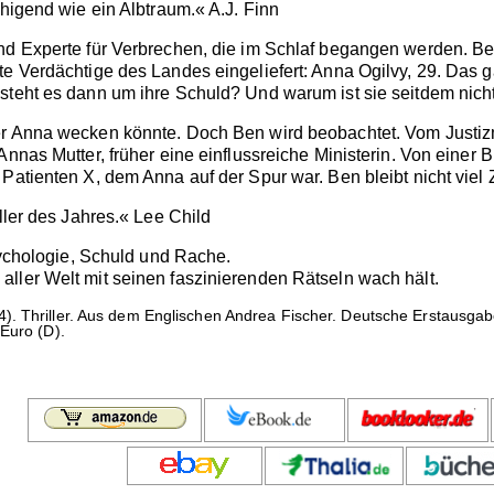
uhigend wie ein Albtraum.« A.J. Finn
nd Experte für Verbrechen, die im Schlaf begangen werden. Bei
te Verdächtige des Landes eingeliefert: Anna Ogilvy, 29. Das 
 steht es dann um ihre Schuld? Und warum ist sie seitdem nic
er Anna wecken könnte. Doch Ben wird beobachtet. Vom Justizm
Annas Mutter, früher eine einflussreiche Ministerin. Von eine
Patienten X, dem Anna auf der Spur war. Ben bleibt nicht viel Z
iller des Jahres.« Lee Child
Psychologie, Schuld und Rache.
ller Welt mit seinen faszinierenden Rätseln wach hält.
). Thriller. Aus dem Englischen Andrea Fischer. Deutsche Erstausga
Euro (D).