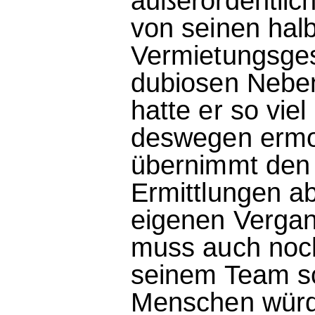
außerordentlich
von seinen hal
Vermietungsge
dubiosen Nebe
hatte er so vie
deswegen ermor
übernimmt den F
Ermittlungen ab
eigenen Vergan
muss auch noch 
seinem Team sc
Menschen würd