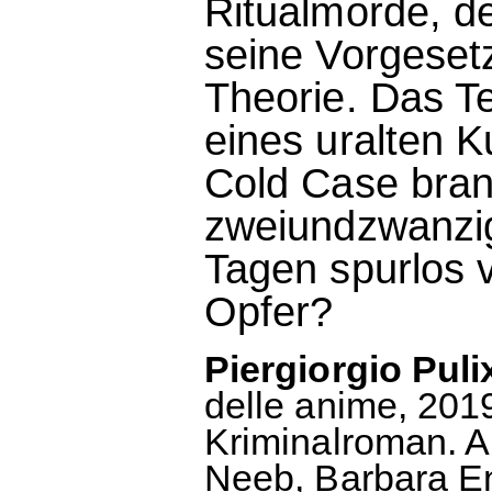
Ritualmorde, d
seine Vorgeset
Theorie. Das Te
eines uralten K
Cold Case bran
zweiundzwanzigj
Tagen spurlos 
Opfer?
Piergiorgio Pulix
delle anime, 2019
Kriminalroman. A
Neeb, Barbara E