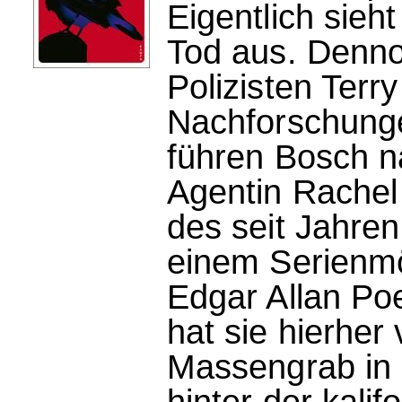
Eigentlich sieh
Tod aus. Denno
Polizisten Ter
Nachforschunge
führen Bosch n
Agentin Rachel W
des seit Jahren
einem Serienmö
Edgar Allan Poe
hat sie hierher
Massengrab in 
hinter der kali