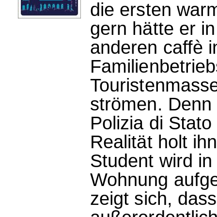
die ersten war
gern hätte er i
anderen caffè i
Familienbetrie
Touristenmass
strömen. Denn 
Polizia di Stat
Realität holt ih
Student wird in
Wohnung aufgef
zeigt sich, das