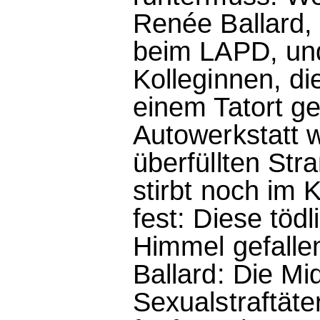
Renée Ballard,
beim LAPD, und
Kolleginnen, di
einem Tatort ge
Autowerkstatt w
überfüllten St
stirbt noch im 
fest: Diese tödl
Himmel gefallen
Ballard: Die M
Sexualstraftät