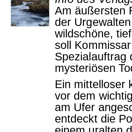
Am äußersten R
der Urgewalten d
wildschöne, tie
soll Kommissar
Spezialauftrag
mysteriösen To
Ein mittelloser 
vor dem wichtig
am Ufer anges
entdeckt die Po
einem uralten d