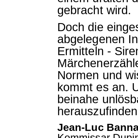
gebracht wird.
Doch die eing
abgelegenen In
Ermitteln - Sir
Märchenerzähle
Normen und wis
kommt es an. Un
beinahe unlösb
herauszufinden
Jean-Luc Banna
Kommissar Dupins