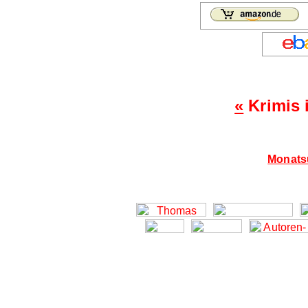
«
Krimis 
Monatsü