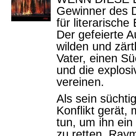
Gewinner des 
für literarisch
Der gefeierte A
wilden und zärt
Vater, einen S
und die explosi
vereinen.
Als sein süchti
Konflikt gerät
tun, um ihn ei
zu retten. Raymo