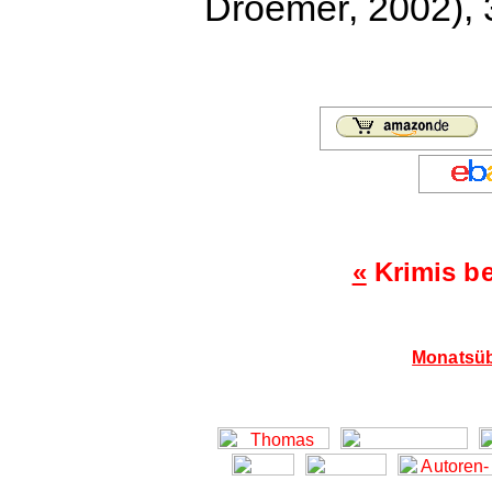
Droemer, 2002), 3
«
Krimis b
Monatsüb