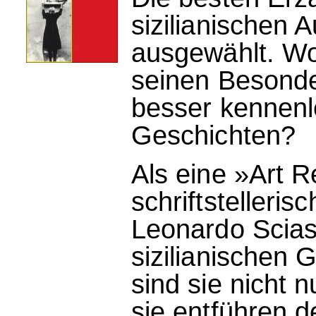
sizilianischen 
ausgewählt. Wo
seinen Besond
besser kennenl
Geschichten?
Als eine »Art 
schriftstelleris
Leonardo Scias
sizilianischen 
sind sie nicht n
sie entführen d